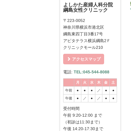
よしかた産婦人科分院
綱島女性クリニック
〒223-0052
神奈川県横浜市港北区
綱島東四丁目3番17号
アピタテラス横浜綱島2Ｆ
クリニックモール210
アクセスマップ
電話:
TEL:045-544-8088
月
火
水
木
金
土
午前
●
●
●
／
●
●
午後
●
／
●
／
●
●
受付時間
午前 9:20-12:00 まで
（初診は11:30まで）
午後 14:20-17:30まで