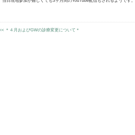
当日現地参加が難しくても3ヶ月間のYouTube配信もされるようです
<<
＊４月およびGWの診療変更について＊