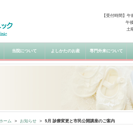
【受付時間】午前 9
午後
土
当院について
よしかたのお産
専門外来について
ホーム
お知らせ
5月 診療変更と市民公開講座のご案内