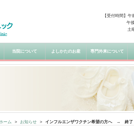
【受付時間】午前 9
午後
土
当院について
よしかたのお産
専門外来について
ホーム
お知らせ
インフルエンザワクチン希望の方へ → 終了