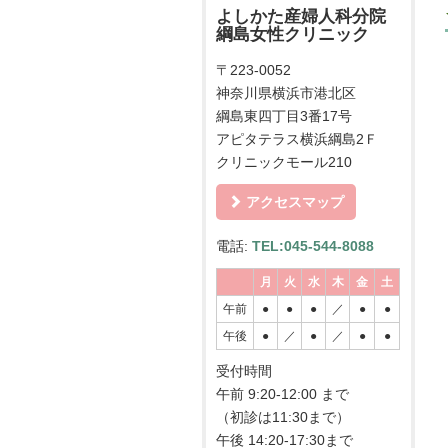
よしかた産婦人科分院
綱島女性クリニック
〒223-0052
神奈川県横浜市港北区
綱島東四丁目3番17号
アピタテラス横浜綱島2Ｆ
クリニックモール210
アクセスマップ
電話:
TEL:045-544-8088
月
火
水
木
金
土
午前
●
●
●
／
●
●
午後
●
／
●
／
●
●
受付時間
午前 9:20-12:00 まで
（初診は11:30まで）
午後 14:20-17:30まで